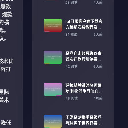
头并进
28 阅读
4天前
级爆款
、爆款
lol日服客户端下载官
的横
方最新安装教程及加
戏。
速指南完整步骤详解
31 阅读
5天前
议。
版
马竞自击败曼联以来
首次在欧冠淘汰赛客
技术优
场获胜
42 阅读
6天前
内容打
萨拉赫关键时刻再建
功 利物浦争冠信心持
星际
续增强
45 阅读
1周前
美术
王皓马龙携手晋级乒
，降低
乓球男子世界杯赛 争