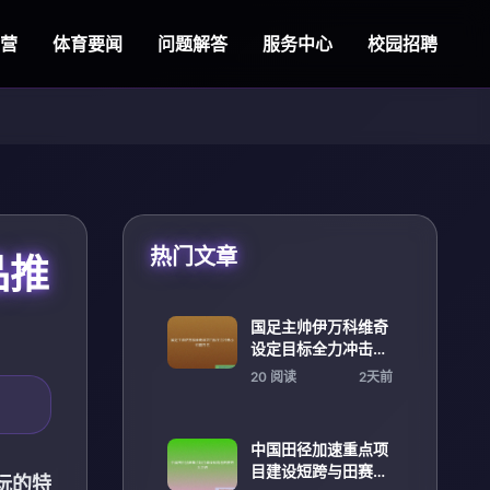
直营
体育要闻
问题解答
服务中心
校园招聘
热门文章
品推
国足主帅伊万科维奇
设定目标全力冲击小
组前四名
20 阅读
2天前
中国田径加速重点项
目建设短跨与田赛齐
玩的特