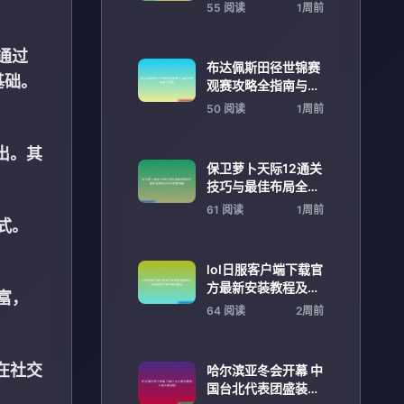
夺冠军宝座再度上演
55 阅读
1周前
经典对决
通过
布达佩斯田径世锦赛
基础。
观赛攻略全指南与赛
事亮点推荐
50 阅读
1周前
出。其
保卫萝卜天际12通关
技巧与最佳布局全解
析指南高分实战攻略
61 阅读
1周前
详解
式。
lol日服客户端下载官
方最新安装教程及加
富，
速指南完整步骤详解
64 阅读
2周前
版
在社交
哈尔滨亚冬会开幕 中
国台北代表团盛装入