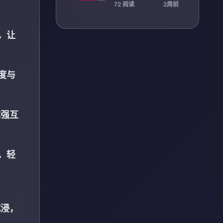
场全景呈现
72 阅读
2周前
，让
度与
成强互
。轻
沉浸，