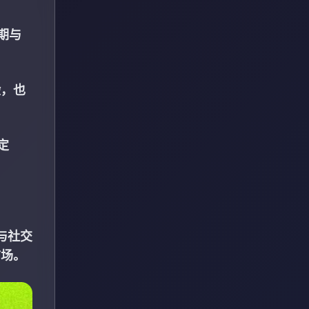
期与
验，也
定
与社交
市场。