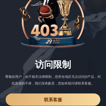
访问限制
尊敬的用户，由于相关法律限制，您所在地区无法访问J9产品，对
此造成的不便，我们深表歉意，您如有疑问请联系客服。
联系客服