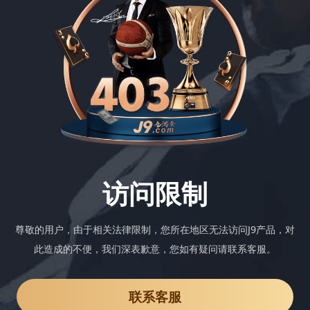
访问限制
尊敬的用户，由于相关法律限制，您所在地区无法访问J9产品，对
此造成的不便，我们深表歉意，您如有疑问请联系客服。
联系客服